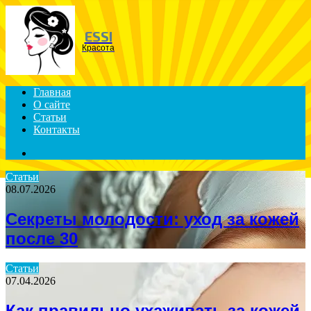
Menu
ESSI
Красота
Главная
О сайте
Статьи
Контакты
Search
for
Статьи
08.07.2026
Секреты молодости: уход за кожей
после 30
Статьи
07.04.2026
Как правильно ухаживать за кожей